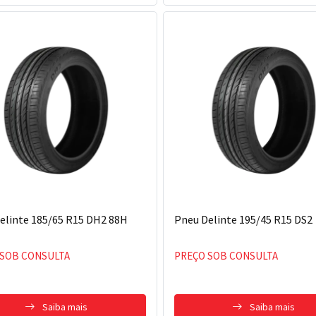
elinte 185/65 R15 DH2 88H
Pneu Delinte 195/45 R15 DS2
 SOB CONSULTA
PREÇO SOB CONSULTA
Saiba mais
Saiba mais