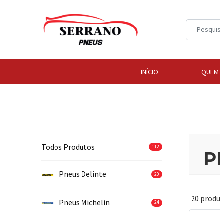
INÍCIO
QUEM
Todos Produtos
112
P
Pneus Delinte
20
20 prod
Pneus Michelin
24