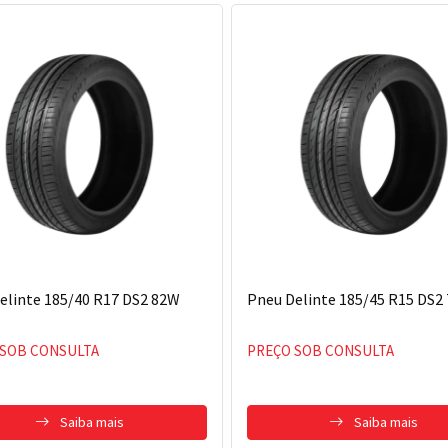
elinte 185/40 R17 DS2 82W
Pneu Delinte 185/45 R15 DS2
 SOB CONSULTA
PREÇO SOB CONSULTA
Saiba mais
Saiba mais