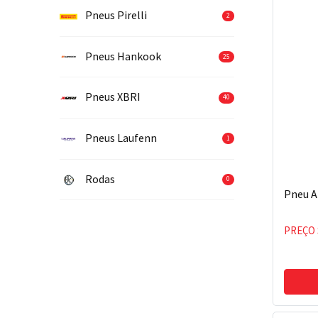
Pneus Pirelli
2
Pneus Hankook
25
Pneus XBRI
40
Pneus Laufenn
1
Rodas
0
Pneu A
PREÇO