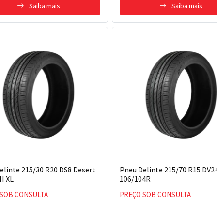
Saiba mais
Saiba mais
elinte 215/30 R20 DS8 Desert
Pneu Delinte 215/70 R15 DV2
II XL
106/104R
 SOB CONSULTA
PREÇO SOB CONSULTA